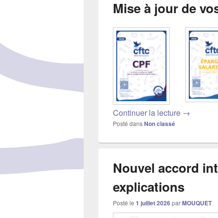
Mise à jour de vos
Posté le
7 avril 2026
par
MOUQUET
Continuer la lecture
Mise à jou
→
Posté dans
Non classé
Nouvel accord in
explications
Posté le
1 juillet 2026
par
MOUQUET