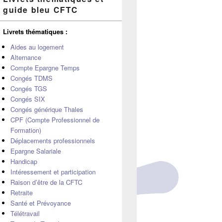
principale
guide bleu CFTC
de
widget
pour
Livrets thématiques :
la
barre
Aides au logement
latérale
Alternance
Compte Epargne Temps
Congés TDMS
Congés TGS
Congés SIX
Congés générique Thales
CPF (Compte Professionnel de
Formation)
Déplacements professionnels
Epargne Salariale
Handicap
Intéressement et participation
Raison d’être de la CFTC
Retraite
Santé et Prévoyance
Télétravail