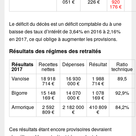
051 €
226 €
920
176 €
Le déficit du décès est un déficit comptable du à une
baisse des taux d’intérêt de 3,64% en 2016 à 2,16%
en 2017, ce qui oblige à augmenter les provisions.
Résultats des régimes des retraités
Résultats
Recettes
Dépenses
Résultat
Ratio
2017
nettes
technique
Vanoise
18 918
16 930
1 988
89,5
714 €
000 €
714 €
Bigorre
15 148
14 070
1 078
92,9%
169 €
000 €
169 €
Armorique
2 592
2 182 000
410 809
84,2%
809 €
€
€
Ces résultats étant encore provisoires devraient