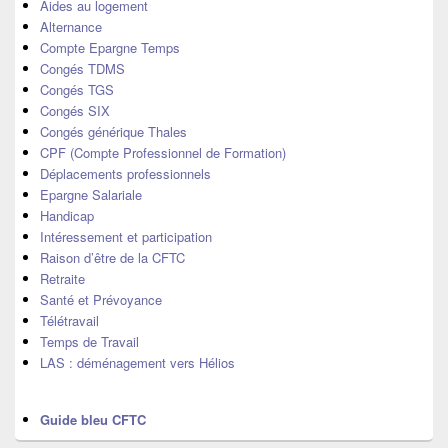
la
Aides au logement
barre
Alternance
latérale
Compte Epargne Temps
Congés TDMS
Congés TGS
Congés SIX
Congés générique Thales
CPF (Compte Professionnel de Formation)
Déplacements professionnels
Epargne Salariale
Handicap
Intéressement et participation
Raison d’être de la CFTC
Retraite
Santé et Prévoyance
Télétravail
Temps de Travail
LAS : déménagement vers Hélios
Guide bleu CFTC