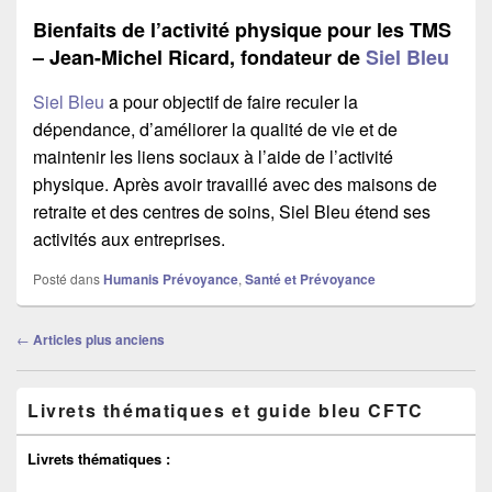
Bienfaits de l’activité physique pour les TMS
– Jean-Michel Ricard, fondateur de
Siel Bleu
Siel Bleu
a pour objectif de faire reculer la
dépendance, d’améliorer la qualité de vie et de
maintenir les liens sociaux à l’aide de l’activité
physique. Après avoir travaillé avec des maisons de
retraite et des centres de soins, Siel Bleu étend ses
activités aux entreprises.
Posté dans
Humanis Prévoyance
,
Santé et Prévoyance
Navigation
←
Articles plus anciens
dans
les
Zone
articles
Livrets thématiques et guide bleu CFTC
principale
de
widget
Livrets thématiques :
pour