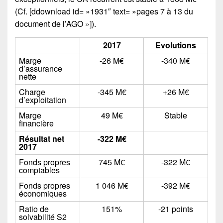
(Cf. [ddownload id= »1931″ text= »pages 7 à 13 du
document de l’AGO »]).
2017
Evolutions
Marge
-26 M€
-340 M€
d’assurance
nette
Charge
-345 M€
+26 M€
d’exploitation
Marge
49 M€
Stable
financière
Résultat net
-322 M€
2017
Fonds propres
745 M€
-322 M€
comptables
Fonds propres
1 046 M€
-392 M€
économiques
Ratio de
151%
-21 points
solvabilité S2