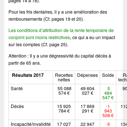
pages 14 à 18).
Pour les fris dentaires, il y a une amélioration des
remboursements (Cf. pages 19 et 20).
Les conditions d’attribution de la rente temporaire de
conjoint sont moins restrictives
, ce qui a eu un impact
sur les comptes (Cf. page 25).
Attention : Il y a une dégressivité du capital décès à
partir de 65 ans.
Résultats 2017
Recettes
Dépenses
Solde
R
nettes
tec
Santé
55 088
49 604
5
90
574 €
027 €
484
547 €
Décès
15 925
17 869
-1
11
784 €
291 €
943
508 €
Incapacité/invalidité
17 027
22 947
-5
13