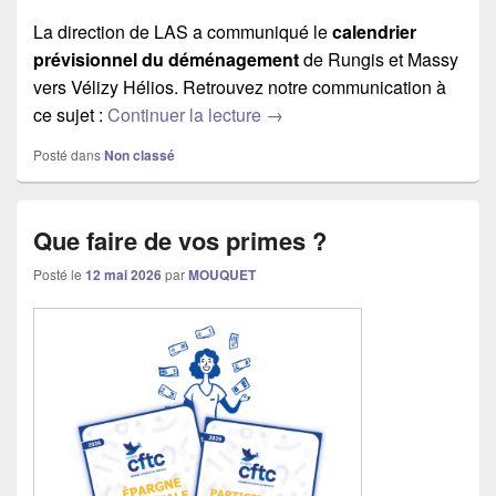
La direction de LAS a communiqué le
calendrier
prévisionnel du déménagement
de Rungis et Massy
vers Vélizy Hélios. Retrouvez notre communication à
ce sujet :
Continuer la lecture
LAS : suite du déménagement
→
Posté dans
Non classé
Que faire de vos primes ?
Posté le
12 mai 2026
par
MOUQUET