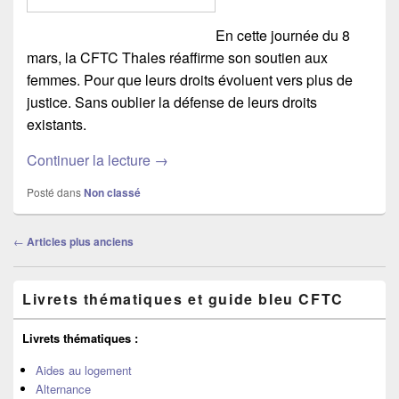
En cette journée du 8
mars, la CFTC Thales réaffirme son soutien aux
femmes. Pour que leurs droits évoluent vers plus de
justice. Sans oublier la défense de leurs droits
existants.
Continuer la lecture
→
Posté dans
Non classé
Navigation
←
Articles plus anciens
dans
les
Zone
articles
Livrets thématiques et guide bleu CFTC
principale
de
widget
Livrets thématiques :
pour
la
Aides au logement
barre
Alternance