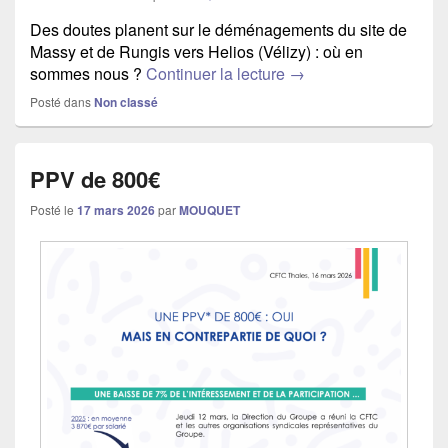
Des doutes planent sur le déménagements du site de
Massy et de Rungis vers Helios (Vélizy) : où en
sommes nous ?
Continuer la lecture
LAS : Quelle visibilit
→
Posté dans
Non classé
PPV de 800€
Posté le
17 mars 2026
par
MOUQUET