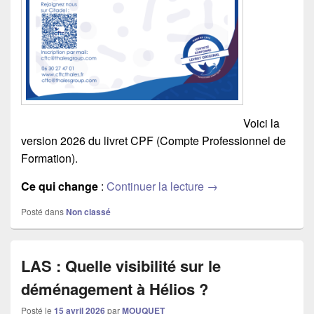
Voici la
version 2026 du livret CPF (Compte Professionnel de
Formation).
Ce qui change
:
Continuer la lecture
Livret CPF mis à jour 
→
Posté dans
Non classé
LAS : Quelle visibilité sur le
déménagement à Hélios ?
Posté le
15 avril 2026
par
MOUQUET