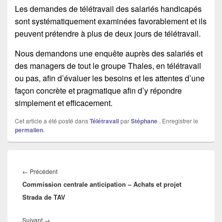
Les demandes de télétravail des salariés handicapés
sont systématiquement examinées favorablement et ils
peuvent prétendre à plus de deux jours de télétravail.
Nous demandons une enquête auprès des salariés et
des managers de tout le groupe Thales, en télétravail
ou pas, afin d’évaluer les besoins et les attentes d’une
façon concrète et pragmatique afin d’y répondre
simplement et efficacement.
Cet article a été posté dans
Télétravail
par
Stéphane
. Enregistrer le
permalien
.
Navigation
de
←
Précédent
Article
l’article
Commission centrale anticipation – Achats et projet
précédent :
Strada de TAV
Suivant
→
Article