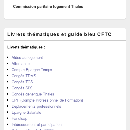
Commission paritaire logement Thales
suivant :
Zone
Livrets thématiques et guide bleu CFTC
principale
de
widget
Livrets thématiques :
pour
la
Aides au logement
barre
Alternance
latérale
Compte Epargne Temps
Congés TDMS
Congés TGS
Congés SIX
Congés générique Thales
CPF (Compte Professionnel de Formation)
Déplacements professionnels
Epargne Salariale
Handicap
Intéressement et participation