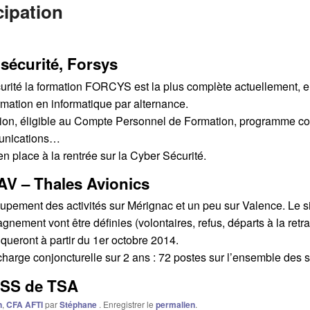
ipation
sécurité, Forsys
rité la formation FORCYS est la plus complète actuellement, ell
rmation en informatique par alternance.
ion, éligible au Compte Personnel de Formation, programme co
munications…
n place à la rentrée sur la Cyber Sécurité.
V – Thales Avionics
ement des activités sur Mérignac et un peu sur Valence. Le sit
ment vont être définies (volontaires, refus, départs à la retra
iqueront à partir du 1er octobre 2014.
harge conjoncturelle sur 2 ans : 72 postes sur l’ensemble des s
CSS de TSA
n
,
CFA AFTI
par
Stéphane
. Enregistrer le
permalien
.