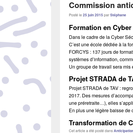
Commission antic
Posté le
25 juin 2015
par
Stéphane
Formation en Cyber 
Dans le cadre de la Cyber Sécu
C’est une école dédiée à la fo
FORCYS : 137 jours de format
systèmes d’information, com
Un groupe de travail sera mis e
Projet STRADA de TA
Projet STRADA de TAV : regroup
2017. Des mesures d’accompagne
une préretraite…), elles s’appl
En plus une légère baisse de c
Transformation de 
Cet article a été posté dans
Anticipatio