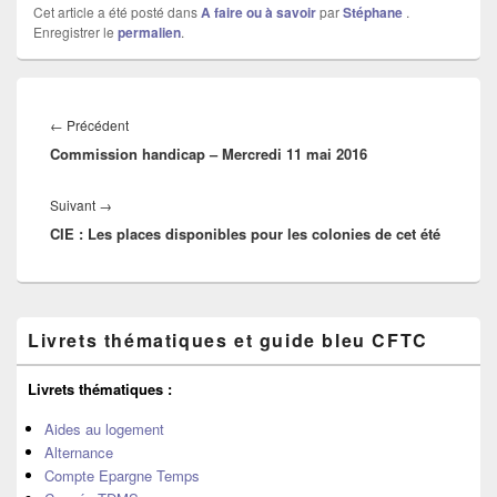
Cet article a été posté dans
A faire ou à savoir
par
Stéphane
.
Enregistrer le
permalien
.
Navigation
de
←
Précédent
Article
l’article
Commission handicap – Mercredi 11 mai 2016
précédent :
Suivant
→
Article
CIE : Les places disponibles pour les colonies de cet été
suivant :
Zone
Livrets thématiques et guide bleu CFTC
principale
de
widget
Livrets thématiques :
pour
la
Aides au logement
barre
Alternance
latérale
Compte Epargne Temps