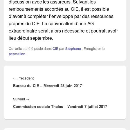
discussion avec les assureurs. Suivant les
remboursements accordés au CIE, il est possible
d’avoir à compléter l’enveloppe par des ressources
propres du CIE. La convocation d’une AG
extraordinaire serait alors nécessaire et pourrait avoir
lieu début septembre.
Cet article a été posté dans
CIE
par
Stéphane
. Enregistrer le
permalien
.
Navigation
de
←
Précédent
Article
l’article
Bureau du CIE – Mercredi 28 juin 2017
précédent :
Suivant
→
Article
Commission sociale Thales – Vendredi 7 juillet 2017
suivant :