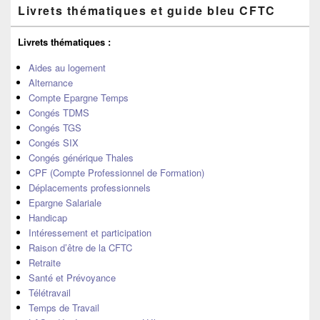
Zone
Livrets thématiques et guide bleu CFTC
principale
de
widget
Livrets thématiques :
pour
la
Aides au logement
barre
Alternance
latérale
Compte Epargne Temps
Congés TDMS
Congés TGS
Congés SIX
Congés générique Thales
CPF (Compte Professionnel de Formation)
Déplacements professionnels
Epargne Salariale
Handicap
Intéressement et participation
Raison d’être de la CFTC
Retraite
Santé et Prévoyance
Télétravail
Temps de Travail