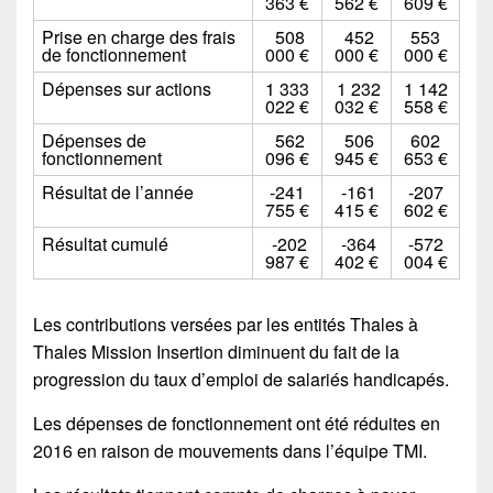
363 €
562 €
609 €
Prise en charge des frais
508
452
553
de fonctionnement
000 €
000 €
000 €
Dépenses sur actions
1 333
1 232
1 142
022 €
032 €
558 €
Dépenses de
562
506
602
fonctionnement
096 €
945 €
653 €
Résultat de l’année
-241
-161
-207
755 €
415 €
602 €
Résultat cumulé
-202
-364
-572
987 €
402 €
004 €
Les contributions versées par les entités Thales à
Thales Mission Insertion diminuent du fait de la
progression du taux d’emploi de salariés handicapés.
Les dépenses de fonctionnement ont été réduites en
2016 en raison de mouvements dans l’équipe TMI.