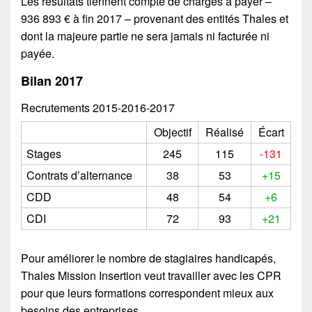
Les résultats tiennent compte de charges à payer –
936 893 € à fin 2017 – provenant des entités Thales et
dont la majeure partie ne sera jamais ni facturée ni
payée.
Bilan 2017
Recrutements 2015-2016-2017
Objectif
Réalisé
Écart
Stages
245
115
-131
Contrats d’alternance
38
53
+15
CDD
48
54
+6
CDI
72
93
+21
Pour améliorer le nombre de stagiaires handicapés,
Thales Mission Insertion veut travailler avec les CPR
pour que leurs formations correspondent mieux aux
besoins des entreprises.