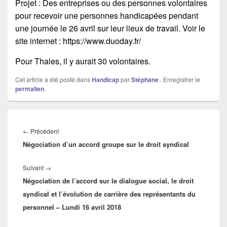
Projet : Des entreprises ou des personnes volontaires
pour recevoir une personnes handicapées pendant
une journée le 26 avril sur leur lieux de travail. Voir le
site internet : https://www.duoday.fr/
Pour Thales, il y aurait 30 volontaires.
Cet article a été posté dans
Handicap
par
Stéphane
. Enregistrer le
permalien
.
Navigation
de
←
Précédent
Article
l’article
Négociation d’un accord groupe sur le droit syndical
précédent :
Suivant
→
Article
Négociation de l’accord sur le dialogue social, le droit
suivant :
syndical et l’évolution de carrière des représentants du
personnel – Lundi 16 avril 2018