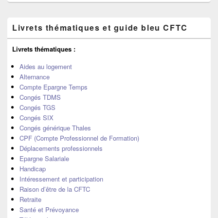
Zone
Livrets thématiques et guide bleu CFTC
principale
de
widget
Livrets thématiques :
pour
la
Aides au logement
barre
Alternance
latérale
Compte Epargne Temps
Congés TDMS
Congés TGS
Congés SIX
Congés générique Thales
CPF (Compte Professionnel de Formation)
Déplacements professionnels
Epargne Salariale
Handicap
Intéressement et participation
Raison d’être de la CFTC
Retraite
Santé et Prévoyance