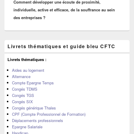
Comment développer une écoute de proximité,
suivant :
individuelle, active et efficace, de la souffrance au sein
des entreprises ?
Zone
Livrets thématiques et guide bleu CFTC
principale
de
widget
Livrets thématiques :
pour
la
Aides au logement
barre
Alternance
latérale
Compte Epargne Temps
Congés TDMS
Congés TGS
Congés SIX
Congés générique Thales
CPF (Compte Professionnel de Formation)
Déplacements professionnels
Epargne Salariale
Handicap