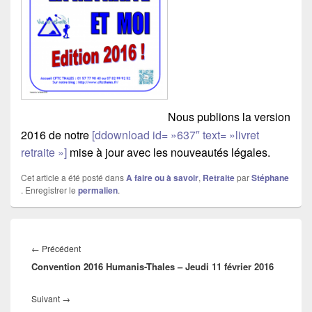
Nous publions la version
2016 de notre
[ddownload id= »637″ text= »livret
retraite »]
mise à jour avec les nouveautés légales.
Cet article a été posté dans
A faire ou à savoir
,
Retraite
par
Stéphane
. Enregistrer le
permalien
.
Navigation
de
←
Précédent
Article
l’article
Convention 2016 Humanis-Thales – Jeudi 11 février 2016
précédent :
Suivant
→
Article