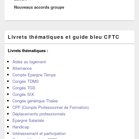
Nouveaux accords groupe
suivant :
Zone
Livrets thématiques et guide bleu CFTC
principale
de
widget
Livrets thématiques :
pour
la
Aides au logement
barre
Alternance
latérale
Compte Epargne Temps
Congés TDMS
Congés TGS
Congés SIX
Congés générique Thales
CPF (Compte Professionnel de Formation)
Déplacements professionnels
Epargne Salariale
Handicap
Intéressement et participation