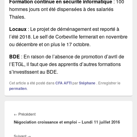
Formation continue en sécurité informatique
: 100
hommes jours ont été dispensées à des salariés
Thales.
Locaux
: Le projet de déménagement est reporté à
l’été 2018. Le self de Corbeville fermerait en novembre
ou décembre et on plus le 17 octobre.
BDE
: En raison de l’absence de promotion d’avril de
l’ETGL, il faut que des apprentis d’autres formations
s’investissent au BDE.
Cet article a été posté dans
CFA AFTI
par
Stéphane
. Enregistrer le
permalien
.
Navigation
de
←
Précédent
Article
l’article
Négociation croissance et emploi – Lundi 11 juillet 2016
précédent :
Suivant
→
Article