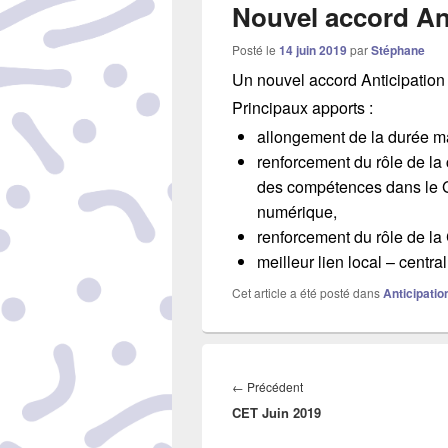
Nouvel accord An
Posté le
14 juin 2019
par
Stéphane
Un nouvel accord Anticipation 
Principaux apports :
allongement de la durée ma
renforcement du rôle de la 
des compétences dans le Gr
numérique,
renforcement du rôle de la
meilleur lien local – centra
Cet article a été posté dans
Anticipatio
Navigation
de
←
Précédent
Article
l’article
CET Juin 2019
précédent :