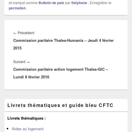
et marqué comme
Bulletin de paie
par
Stéphane
. Enregistrer le
permalien
.
Navigation
de
←
Précédent
Article
l’article
Commission paritaire Thales-Humanis – Jeudi 4 février
précédent :
2015
Suivant
→
Article
Commission paritaire action logement Thales-GIC –
suivant :
Lundi 8 février 2016
Zone
Livrets thématiques et guide bleu CFTC
principale
de
widget
Livrets thématiques :
pour
la
Aides au logement