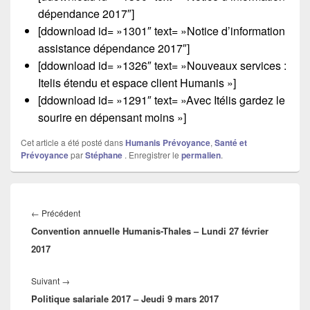
dépendance 2017″]
[ddownload id= »1301″ text= »Notice d’information
assistance dépendance 2017″]
[ddownload id= »1326″ text= »Nouveaux services :
Itelis étendu et espace client Humanis »]
[ddownload id= »1291″ text= »Avec Itélis gardez le
sourire en dépensant moins »]
Cet article a été posté dans
Humanis Prévoyance
,
Santé et
Prévoyance
par
Stéphane
. Enregistrer le
permalien
.
Navigation
de
←
Précédent
Article
l’article
Convention annuelle Humanis-Thales – Lundi 27 février
précédent :
2017
Suivant
→
Article
Politique salariale 2017 – Jeudi 9 mars 2017
suivant :