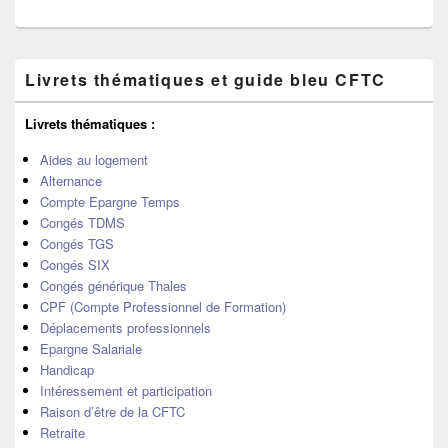
Zone
Livrets thématiques et guide bleu CFTC
principale
de
widget
Livrets thématiques :
pour
la
Aides au logement
barre
Alternance
latérale
Compte Epargne Temps
Congés TDMS
Congés TGS
Congés SIX
Congés générique Thales
CPF (Compte Professionnel de Formation)
Déplacements professionnels
Epargne Salariale
Handicap
Intéressement et participation
Raison d’être de la CFTC
Retraite