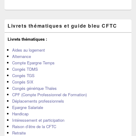
Zone
Livrets thématiques et guide bleu CFTC
principale
de
widget
Livrets thématiques :
pour
la
Aides au logement
barre
Alternance
latérale
Compte Epargne Temps
Congés TDMS
Congés TGS
Congés SIX
Congés générique Thales
CPF (Compte Professionnel de Formation)
Déplacements professionnels
Epargne Salariale
Handicap
Intéressement et participation
Raison d’être de la CFTC
Retraite